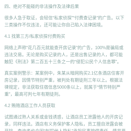
四、绝对不能碰的非法操作及法律后果
很多人急于取证，会轻信“私家侦探”“付费查记录”的广告。以下
三类操作不仅违法，还可能让你自己陷入法律困境。
4.1 找第三方/私家侦探付费购买
网络上声称“花几百元就能查开房记录”的广告，100%是骗局或
违法交易。无论是购买记录的人，还是出售记录的人，都可能
触犯《刑法》第二百五十三条之一的“侵犯公民个人信息罪”。
真实案例警示：某案例中，朱某从暗网购买2.1亿条酒店住客开
房记录，因情节特别严重，被判处有期徒刑三年以上。根据法
律规定，非法获取住宿信息5000条以上，就属于“情节特别严
重”，最高可判七年有期徒刑。
4.2 贿赂酒店工作人员获取
试图通过熟人关系或金钱诱惑，让酒店员工泄露他人的开房记
录，同样违法。酒店有义务保护客人隐私，员工擅自泄露会被
开除，查询者也会因“刺探他人隐私”承担民事赔偿责任，情节严