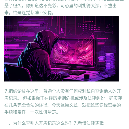
悬了很久。你知道这不光彩，可心里的刺扎得太深，不拔出
来，怕是连觉都睡不安稳。
先把结论放在这里：普通个人没有任何权利私自查询他人的开
房记录。 但如果你正在经历婚姻危机或涉及法律纠纷，确实存
在几条完全合法的途径。今天这篇文章，就把这些途径需要的
手续和条件，一次性讲清楚。
一、为什么查别人开房记录这么难？先看懂法律逻辑