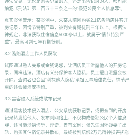
违法交易。无论是购买记录的人，还是出售记录的人，都可能
触犯《刑法》第二百五十三条之一的“侵犯公民个人信息罪”。
真实案例警示：某案例中，朱某从暗网购买2.1亿条酒店住客开
房记录，因情节特别严重，被判处有期徒刑三年以上。根据法
律规定，非法获取住宿信息5000条以上，就属于“情节特别严
重”，最高可判七年有期徒刑。
3.2 贿赂酒店工作人员获取
试图通过熟人关系或金钱诱惑，让酒店员工泄露他人的开房记
录，同样违法。酒店有义务保护客人隐私，员工擅自泄露会被
开除，查询者也会因“刺探他人隐私”承担民事赔偿责任，情节严
重的还会被治安拘留。
3.3 黑客侵入系统或散布记录
通过黑客技术侵入酒店、公安系统获取记录，或把查到的开房
记录转发给他人、发布到网络上，不仅构成侵犯公民个人信息
罪，还可能涉嫌侮辱、诽谤。曾有案例：张先生因怀疑妻子出
轨，购买其住宿记录并散布，最终被判赔偿2万元精神损害抚慰