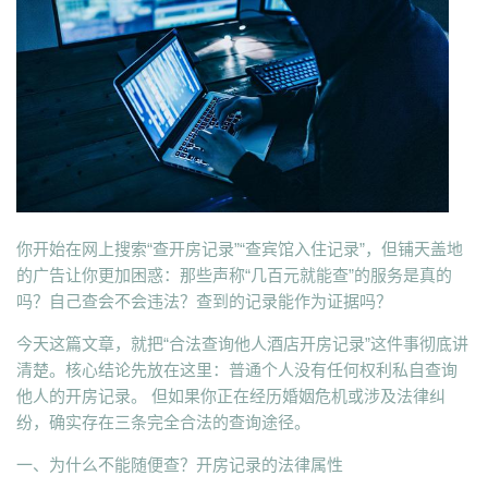
你开始在网上搜索“查开房记录”“查宾馆入住记录”，但铺天盖地
的广告让你更加困惑：那些声称“几百元就能查”的服务是真的
吗？自己查会不会违法？查到的记录能作为证据吗？
今天这篇文章，就把“合法查询他人酒店开房记录”这件事彻底讲
清楚。核心结论先放在这里：普通个人没有任何权利私自查询
他人的开房记录。 但如果你正在经历婚姻危机或涉及法律纠
纷，确实存在三条完全合法的查询途径。
一、为什么不能随便查？开房记录的法律属性