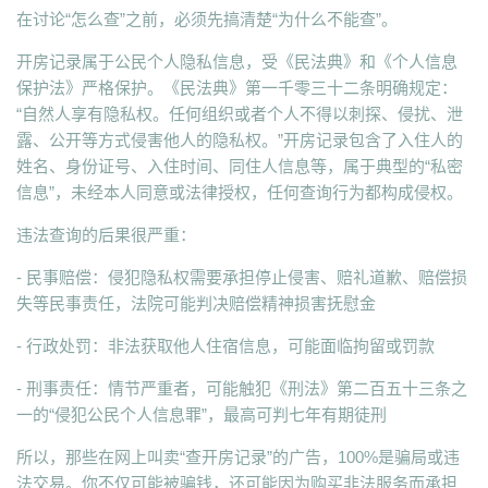
在讨论“怎么查”之前，必须先搞清楚“为什么不能查”。
开房记录属于公民个人隐私信息，受《民法典》和《个人信息
保护法》严格保护。《民法典》第一千零三十二条明确规定：
“自然人享有隐私权。任何组织或者个人不得以刺探、侵扰、泄
露、公开等方式侵害他人的隐私权。”开房记录包含了入住人的
姓名、身份证号、入住时间、同住人信息等，属于典型的“私密
信息”，未经本人同意或法律授权，任何查询行为都构成侵权。
违法查询的后果很严重：
- 民事赔偿：侵犯隐私权需要承担停止侵害、赔礼道歉、赔偿损
失等民事责任，法院可能判决赔偿精神损害抚慰金
- 行政处罚：非法获取他人住宿信息，可能面临拘留或罚款
- 刑事责任：情节严重者，可能触犯《刑法》第二百五十三条之
一的“侵犯公民个人信息罪”，最高可判七年有期徒刑
所以，那些在网上叫卖“查开房记录”的广告，100%是骗局或违
法交易。你不仅可能被骗钱，还可能因为购买非法服务而承担