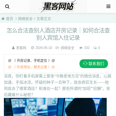
首页
网络安全
文章正文
怎么合法查别人酒店开房记录｜如何合法查
别人宾馆入住记录
黑客网
2026-05-10
网络安全
332
0
@ （ 开房记录、手机定位 ）@
联系我们
@ （ 外卖地址、聊天记录 ）@
深夜，你盯着手机屏幕上那条“今晚老地方见”的微信消息，心跳
加速，手指冰凉。怀疑的种子一旦种下，就会疯狂生长——他
到底去了哪家酒店？和谁在一起？那些所谓的“加班”“应酬”，背
后藏着什么秘密？