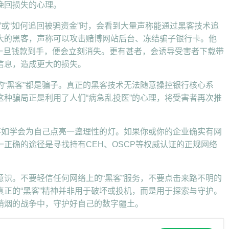
挽回损失的心理。
”或“如何追回被骗资金”时，会看到大量声称能通过黑客技术追
大的黑客，声称可以攻击赌博网站后台、冻结骗子银行卡。他
”，一旦钱款到手，便会立刻消失。更有甚者，会诱导受害者下载带
信息，造成更大的损失。
“黑客”都是骗子。真正的黑客技术无法随意操控银行核心系
种骗局正是利用了人们“病急乱投医”的心理，将受害者再次推
不如学会为自己点亮一盏理性的灯。如果你或你的企业确实有网
正确的途径是寻找持有CEH、OSCP等权威认证的正规网络
识。不要轻信任何网络上的“黑客”服务，不要点击来路不明的
正的“黑客”精神并非用于破坏或投机，而是用于探索与守护。
硝烟的战争中，守护好自己的数字疆土。