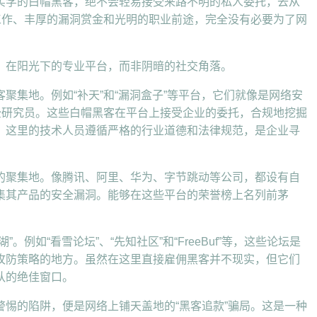
实学的白帽黑客，绝不会轻易接受来路不明的私人委托，去从
工作、丰厚的漏洞赏金和光明的职业前途，完全没有必要为了网
：在阳光下的专业平台，而非阴暗的社交角落。
聚集地。例如“补天”和“漏洞盒子”等平台，它们就像是网络安
全研究员。这些白帽黑客在平台上接受企业的委托，合规地挖掘
。这里的技术人员遵循严格的行业道德和法律规范，是企业寻
的聚集地。像腾讯、阿里、华为、字节跳动等公司，都设有自
集其产品的安全漏洞。能够在这些平台的荣誉榜上名列前茅
例如“看雪论坛”、“先知社区”和“FreeBuf”等，这些论坛是
攻防策略的地方。虽然在这里直接雇佣黑客并不现实，但它们
队的绝佳窗口。
惕的陷阱，便是网络上铺天盖地的“黑客追款”骗局。这是一种