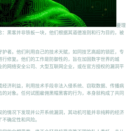
要理
念：黑客并非铁板一块，他们根据其道德准则和行为目的，被
守护者。他们利用自己的技术天赋，如同技艺高超的锁匠，专
进行修复。他们的工作是防御性的，旨在加固数字世界的城
业的网络安全公司、大型互联网企业，或在官方授权的漏洞平
或经济利益，利用技术手段非法入侵系统、窃取数据、传播病
击的对象。任何试图雇佣黑帽黑客的行为，本身就构成了共同
权的情况下发现并公开系统漏洞，其动机可能并非纯粹的经济
了不确定性和风险。