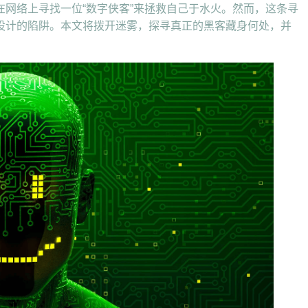
网络上寻找一位“数字侠客”来拯救自己于水火。然而，这条寻
设计的陷阱。本文将拨开迷雾，探寻真正的黑客藏身何处，并