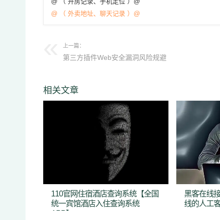
@ （ 开房记录、手机定位 ）@
@ （ 外卖地址、聊天记录 ）@
上一篇：
第三方插件Web安全漏洞风险规避
相关文章
110官网住宿酒店查询系统【全国
黑客在线接
统一宾馆酒店入住查询系统
线的人工
APP】