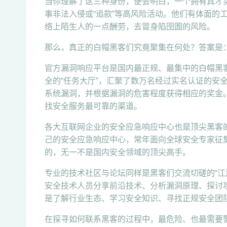
当你理解了这三种身份，便会明白，一个拥有真才
事非法入侵或“追款”等高风险活动。他们有体面的
络上陌生人的一点酬劳，去冒身陷囹圄的风险。
那么，真正的白帽黑客们究竟聚集在何处？答案是
官方漏洞响应平台是国内最正规、最集中的白帽黑客
全的“任务大厅”，汇聚了数万名经过实名认证的安
系统漏洞，并根据漏洞的危害程度获得相应的奖金
找安全服务最可靠的渠道。
各大互联网企业的安全应急响应中心也是顶尖黑客
己的安全应急响应中心，常年面向全球安全专家征
的，无一不是国内安全领域的顶尖高手。
专业的技术社区与论坛同样是黑客们交流切磋的“江湖”。
安全技术人员分享前沿技术、分析漏洞原理、探讨
是了解行业生态、学习安全知识、寻找正规安全团
在探寻如何联系黑客的过程中，最危险、也最需要警