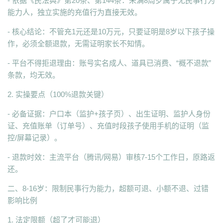
- 依据《民法典》第20条、第144条：未满8周岁属于无民事行为
能力人，独立实施的充值行为直接无效。
- 核心结论：不管充1元还是10万元，只要证明是8岁以下孩子操
作，必须全额退款，无需证明家长不知情。
- 平台不得拒退理由：账号实名成人、道具已消费、“概不退款”
条款，均无效。
2. 实操要点（100%退款关键）
- 必备证据：户口本（监护+孩子页）、出生证明、监护人身份
证、充值账单（订单号）、充值时段孩子使用手机的证明（监
控/屏幕记录）。
- 退款时效：主流平台（腾讯/网易）审核7-15个工作日，原路返
还。
二、8-16岁：限制民事行为能力，超额可退、小额不退、过错
影响比例
1. 法定限额（超了才可能退）