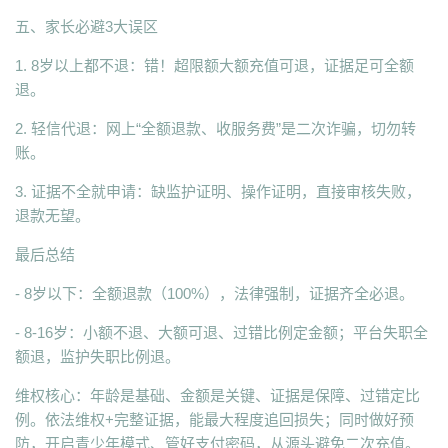
五、家长必避3大误区
1. 8岁以上都不退：错！超限额大额充值可退，证据足可全额
退。
2. 轻信代退：网上“全额退款、收服务费”是二次诈骗，切勿转
账。
3. 证据不全就申请：缺监护证明、操作证明，直接审核失败，
退款无望。
最后总结
- 8岁以下：全额退款（100%），法律强制，证据齐全必退。
- 8-16岁：小额不退、大额可退、过错比例定金额；平台失职全
额退，监护失职比例退。
维权核心：年龄是基础、金额是关键、证据是保障、过错定比
例。依法维权+完整证据，能最大程度追回损失；同时做好预
防，开启青少年模式、管好支付密码，从源头避免二次充值。