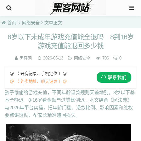
首页
网络安全
文章正文
8岁以下未成年游戏充值能全退吗｜8到16岁
游戏充值能退回多少钱
黑客网
2026-05-13
网络安全
706
0
@ （ 开房记录、手机定位 ）@
联系我们
@ （ 外卖地址、聊天记录 ）@
孩子偷偷给游戏充值，不同年龄退款规则天差地别。8岁以下基
本全额退，8-16岁看金额与过错比例退。本文结合《民法典》
与2026年平台实操，把年龄门槛、退款比例、影响因素和维权
要点讲透彻，帮家长精准追回损失。