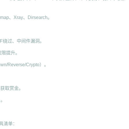
ap、Xray、Dirsearch。
WAF绕过、中间件漏洞。
权限提升。
everse/Crypto）。
洞获取赏金。
）。
具清单：