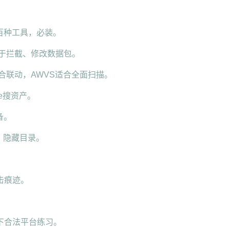
数百种工具，必装。
，用于拦截、修改数据包。
ay适合联动，AWVS适合全面扫描。
ake搜资产。
备。
后台、隐藏目录。
。
攻击痕迹。
下合法平台练习。