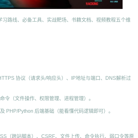
学习路线、必备工具、实战靶场、书籍文档、视频教程五个维
：
P/HTTPS 协议（请求头/响应头）、IP地址与端口、DNS解析过
ux）常用命令（文件操作、权限管理、进程管理）。
以及 PHP/Python 后端基础（能看懂代码逻辑即可）。
注入、XSS（跨站脚本）、CSRF、文件上传、命令执行、弱口令等原