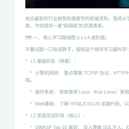
结合最新的行业趋势和搜索到的权威资料，我将从
度，为你提供一套“保姆级”的资源清单。
🗺️ 一、 核心学习路线图 (L1-L4 进阶版)
不要试图一口吃成胖子，按照这个顺序学习最科学
* L1 基础阶段（地基）：
* 计算机网络： 重点掌握 TCP/IP 协议、HTT
程。
* 操作系统： 熟练使用 Linux（Kali Lin
* Web基础： 了解 HTML/CSS/JS 前端代码，
* L2 渗透测试阶段（核心）：
* OWASP Top 10 漏洞： 深入理解 SQL