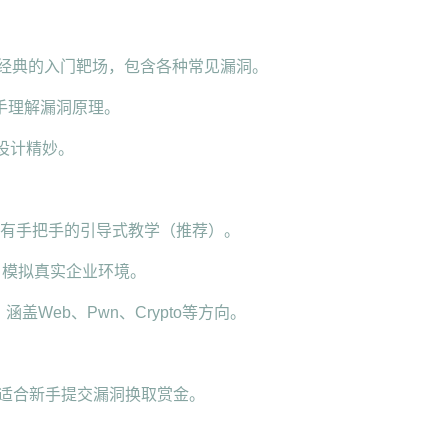
p)： 全球最经典的入门靶场，包含各种常见漏洞。
新手理解漏洞原理。
卡设计精妙。
平台，有手把手的引导式教学（推荐）。
进阶，模拟真实企业环境。
，涵盖Web、Pwn、Crypto等方向。
台，适合新手提交漏洞换取赏金。