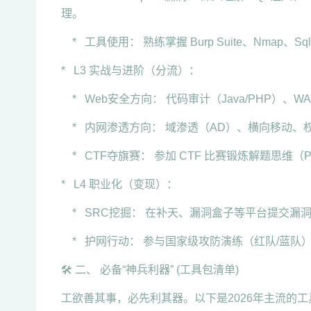
理。
* 工具使用： 熟练掌握 Burp Suite、Nmap、Sqlm
* L3 实战与进阶（分流）：
* Web安全方向： 代码审计（Java/PHP）、
* 内网渗透方向： 域渗透（AD）、横向移动、
* CTF夺旗赛： 参加 CTF 比赛锻炼解题思维（Pwn/R
* L4 职业化（变现）：
* SRC挖掘： 在补天、漏洞盒子等平台提交漏
* 护网行动： 参与国家级攻防演练（红队/蓝队
🛠️ 二、 必备“神兵利器” (工具包清单)
工欲善其事，必先利其器。以下是2026年主流的工