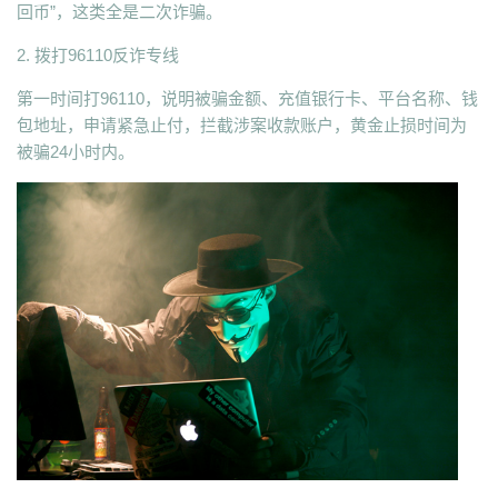
回币”，这类全是二次诈骗。
2. 拨打96110反诈专线
第一时间打96110，说明被骗金额、充值银行卡、平台名称、钱
包地址，申请紧急止付，拦截涉案收款账户，黄金止损时间为
被骗24小时内。