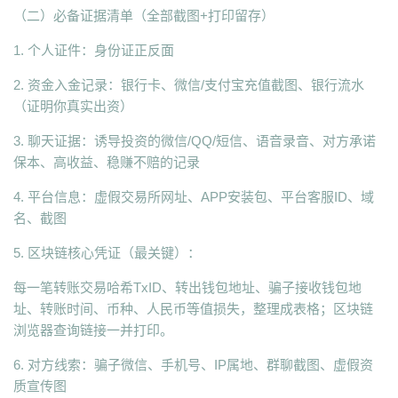
（二）必备证据清单（全部截图+打印留存）
1. 个人证件：身份证正反面
2. 资金入金记录：银行卡、微信/支付宝充值截图、银行流水
（证明你真实出资）
3. 聊天证据：诱导投资的微信/QQ/短信、语音录音、对方承诺
保本、高收益、稳赚不赔的记录
4. 平台信息：虚假交易所网址、APP安装包、平台客服ID、域
名、截图
5. 区块链核心凭证（最关键）：
每一笔转账交易哈希TxID、转出钱包地址、骗子接收钱包地
址、转账时间、币种、人民币等值损失，整理成表格；区块链
浏览器查询链接一并打印。
6. 对方线索：骗子微信、手机号、IP属地、群聊截图、虚假资
质宣传图