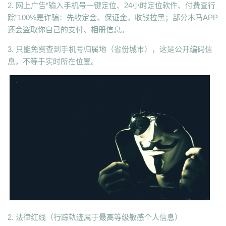
2. 网上广告“输入手机号一键定位、24小时定位软件、付费查行
踪”100%是诈骗：先收定金、保证金，收钱拉黑；部分木马APP
还会盗取你自己的支付、相册信息。
3. 只能免费查到手机号归属地（省份城市），这是公开编码信
息，不等于实时所在位置。
2. 法律红线（行踪轨迹属于最高等级敏感个人信息）