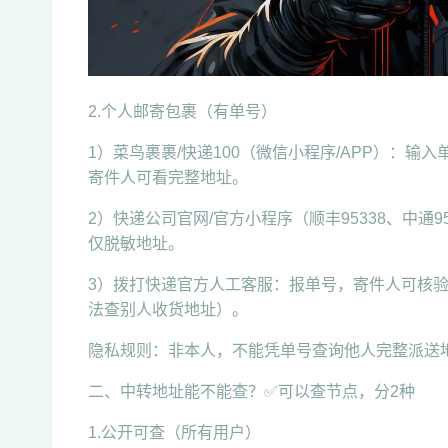
2.个人邮寄包裹（有单号）
1）菜鸟裹裹/快递100（微信小程序/APP）：
寄件人可看完整地址。
2）快递公司官网/官方小程序（顺丰95338、中通9
仅脱敏地址。
3）拨打快递官方人工客服：报单号，寄件人可核
法查别人收货地址）。
隐私规则：非本人，不能凭单号查询他人完整派送
二、中转地址能不能查？✅可以查节点，分2种
1.公开可查（所有用户）