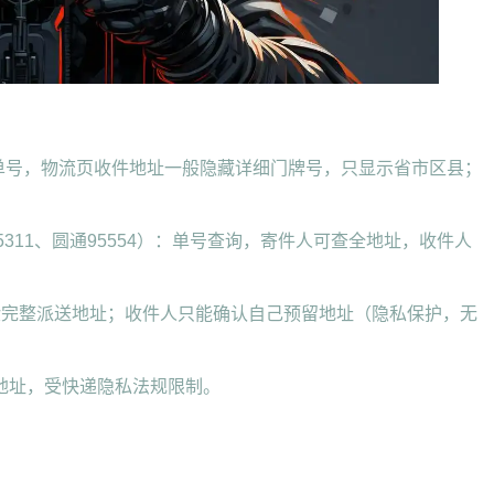
输入单号，物流页收件地址一般隐藏详细门牌号，只显示省市区县；
5311、圆通95554）：单号查询，寄件人可查全地址，收件人
验完整派送地址；收件人只能确认自己预留地址（隐私保护，无
地址，受快递隐私法规限制。