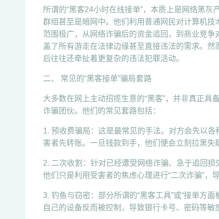
所谓的“黑客24小时在线接单”，本质上是网络黑
群组甚至是暗网中。他们利用普通网民对计算机技术
范围极广，从网络诈骗后的资金追回，到商业竞争
盖了所有游走在法律边缘甚至直接违法的需求。然
后往往还牵扯着更复杂的违法犯罪活动。
二、 常见的“黑客接单”骗局套路
大多数在网上主动招揽生意的“黑客”，并非真正具
诈骗团伙。他们的常见套路包括：
1. 预收费骗局：这是最常见的手法。对方会先以
害者先转账。一旦钱款到手，他们便会立刻拉黑失
2. 二次收割：针对已经遭受网络诈骗、急于追回
他们只是利用受害者的焦虑心理进行“二次诈骗”，
3. 钓鱼与窃密：部分所谓的“黑客工具”或“接单
自己的设备反而被控制，导致银行卡号、密码等敏