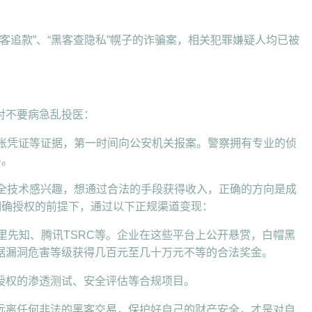
客追款”、“黑客查隐私”幌子的诈骗案，相关犯罪嫌疑人均已被
对不要病急乱投医：
转账凭证等证据，第一时间向公安机关报案。警察拥有专业的侦
多。
安全技术感兴趣，想通过合法的手段获得收入，正确的方向是成
明确授权的前提下，通过以下正规渠道变现：
阿里先知、腾讯TSRC等。企业在这些平台上公开悬赏，白帽黑
据漏洞危害等级获得几百元至几十万元不等的合法奖金。
授权的渗透测试、安全评估等合规项目。
远离任何非法的黑客交易，保护好自己的财产安全，才是对自