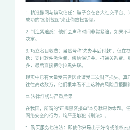
1. 精准撒网与骗取信任：骗子会在各大社交平台
成功的“案例截图”来让你放松警惕。
2. 制造紧迫感：他们会声称时间非常紧迫，如果
决定。
3. 巧立名目收费：虽然号称“先办事后付款”，但
括：支付软件激活费、缴纳保证金、打通关系费、
多，最后直接把你拉黑失联。
现实中已有大量受害者因此遭受二次财产损失。真
往往高达数万，他们根本看不上这种高风险且报酬
⚖️ 法律红线与严重后果
在我国，所谓的“正规黑客接单”本身就是伪命题。
网络安全的行为，均严重触犯《刑法》。
* 购买服务也违法：即使你只是出于好奇或维权去