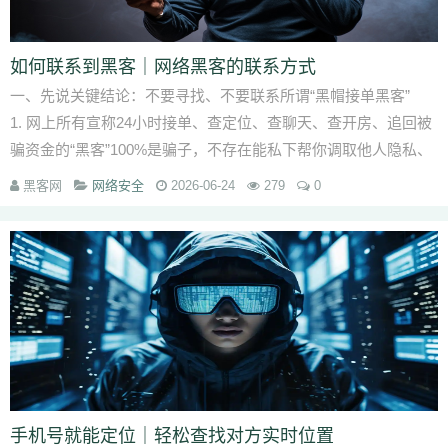
如何联系到黑客｜网络黑客的联系方式
一、先说关键结论：不要寻找、不要联系所谓“黑帽接单黑客”
1. 网上所有宣称24小时接单、查定位、查聊天、查开房、追回被
骗资金的“黑客”100%是骗子，不存在能私下帮你调取他人隐私、
入侵账号的...
黑客网
网络安全
2026-06-24
279
0
手机号就能定位｜轻松查找对方实时位置